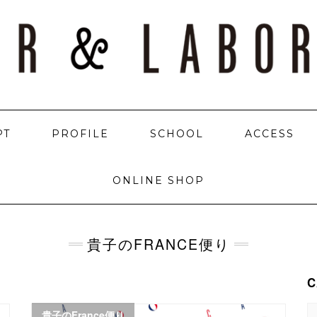
PT
PROFILE
SCHOOL
ACCESS
ONLINE SHOP
貴子のFRANCE便り
C
C
貴子のFrance便り