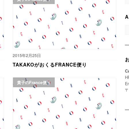
A
A
2015年2月25日
TAKAKOがおくるFRANCE便り
C
H
貴子のFrance便り
E
〒