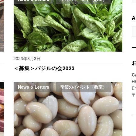
A
A
2023年8月3日
＜募集＞バジルの会2023
C
H
News & Letters
,
季節のイベント（教室）
E
〒