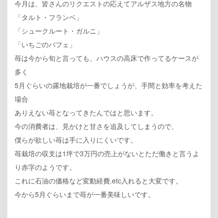
今月は、皆さんのリクエストの応えてアルザス地方の名物
「タルト・フランベ」
「シュークルート・ガルニ」
「いちごのパフェ」
苺は今から旬と言っても、ハウスの高床で作ってるケースが
多く
5月ぐらいの露地栽培が一番でしょうが、手間と効率を考えた
場合
ありえない苺となってきたんではと思います。
今の消費者は、見かけと甘さを追及してしまうので、
僕らが欲しい苺は手に入りにくいです。
苺栽培の収支は1坪で3万円の売上がないとただ働きと言うよ
り赤字のようです。
これに石油の価格など変動経費.etc入れると大変です。
今から5月ぐらいまで苺が一番美味しいです。