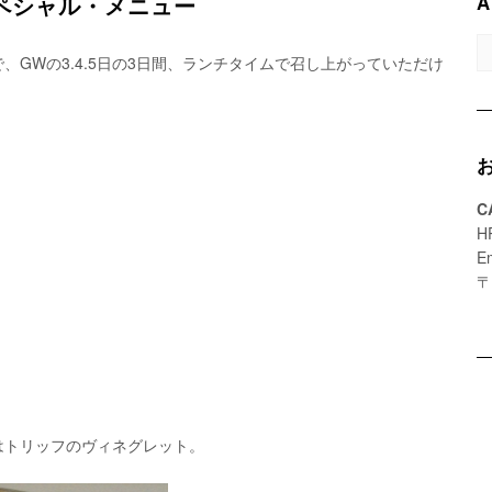
A
ペシャル・メニュー
A
GWの3.4.5日の3日間、ランチタイムで召し上がっていただけ
C
H
E
〒
はトリッフのヴィネグレット。