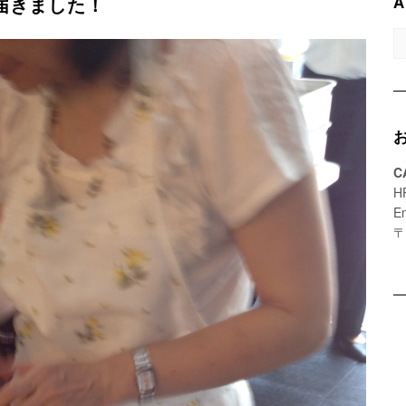
A
届きました！
A
C
H
E
〒