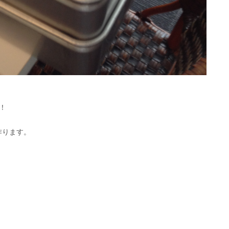
！
作ります。