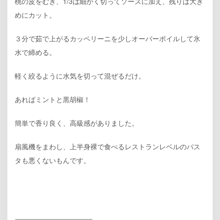
桃の皮をむき、1/3は細かく切ってソースに加え、残りは大き
めにカット。
３分で茹で上がるカッペリーニを少しオーバーボイルして氷
水で締める。
軽く絞るように水気を切って混ぜるだけ。
あればミントと黒胡椒！
簡単で香り良く、高級感がありました。
扇風機をまわし、上半身裸で食べるレストランレベルのパス
タも悪くないもんです。