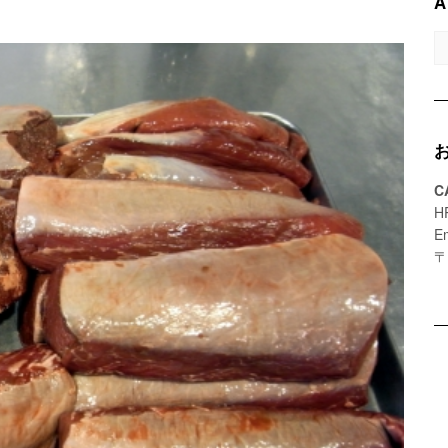
A
A
C
H
E
〒