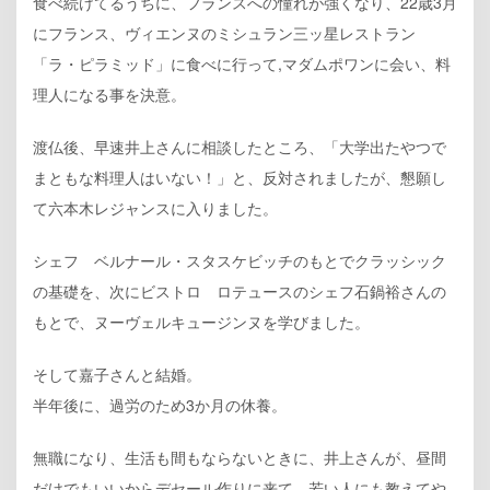
食べ続けてるうちに、フランスへの憧れが強くなり、22歳3月
にフランス、ヴィエンヌのミシュラン三ッ星レストラン
「ラ・ピラミッド」に食べに行って,マダムポワンに会い、料
理人になる事を決意。
渡仏後、早速井上さんに相談したところ、「大学出たやつで
まともな料理人はいない！」と、反対されましたが、懇願し
て六本木レジャンスに入りました。
シェフ ベルナール・スタスケビッチのもとでクラッシック
の基礎を、次にビストロ ロテュースのシェフ石鍋裕さんの
もとで、ヌーヴェルキュージンヌを学びました。
そして嘉子さんと結婚。
半年後に、過労のため3か月の休養。
無職になり、生活も間もならないときに、井上さんが、昼間
だけでもいいからデセール作りに来て、若い人にも教えてや