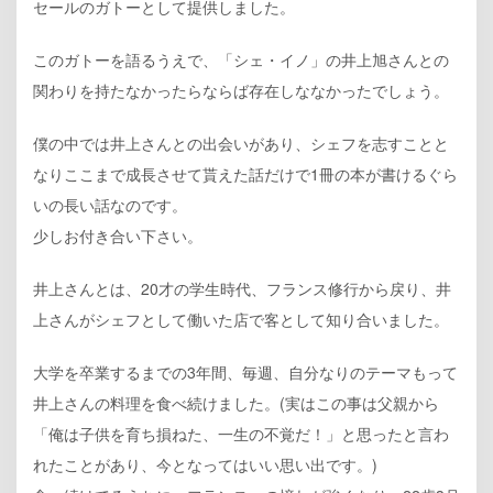
セールのガトーとして提供しました。
このガトーを語るうえで、「シェ・イノ」の井上旭さんとの
関わりを持たなかったらならば存在しななかったでしょう。
僕の中では井上さんとの出会いがあり、シェフを志すことと
なりここまで成長させて貰えた話だけで1冊の本が書けるぐら
いの長い話なのです。
少しお付き合い下さい。
井上さんとは、20才の学生時代、フランス修行から戻り、井
上さんがシェフとして働いた店で客として知り合いました。
大学を卒業するまでの3年間、毎週、自分なりのテーマもって
井上さんの料理を食べ続けました。(実はこの事は父親から
「俺は子供を育ち損ねた、一生の不覚だ！」と思ったと言わ
れたことがあり、今となってはいい思い出です。)