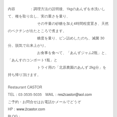
内容 ：調理方法の説明後、1kgのあんずを水洗いし
て、種を取り出し、実の重さを量り、
その半量の砂糖を加え4時間程度置き、天然
のペクチンが出たところで煮ます。
糖度を量り、ビン詰めしたのち、滅菌 30
分。脱気で出来上がり。
お食事を食べて、「あんずジャム2瓶」と、
「あんすのコンポート1瓶」と
トライ用の「北原農園のあんず 2kg分」を
持ち帰り頂けます。
Restaurant CASTOR
TEL：03-3535-5035 MAIL：
res2castor@aol.com
ご予約・お問合せはお電話かメールでどうぞ
HP：
www.2castor.com
BLOG：