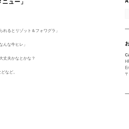
A
メニュー」
A
られるとリゾット＆フォワグラ」
なんな牛ヒレ」
C
大丈夫かなとかな？
H
E
などなど。
〒