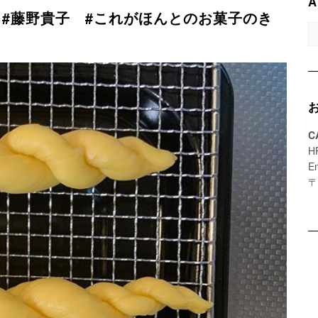
A
KO #藤野貴子 #これがほんとのお菓子のき
A
C
H
E
〒