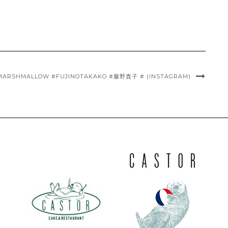
SHMALLOW #FUJINOTAKAKO #藤野貴子 # (INSTAGRAM)