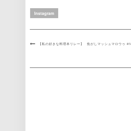
Instagram
【私の好きな料理本リレー】
焦がしマッシュマロウゥ #MAR