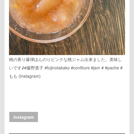
桃の香り爆弾ほんのりピンクな桃ジャム出来ました。美味し
いです♪#藤野貴子 #fujinotakako #confiture #jam # #pache #
もも (Instagram)
Instagram