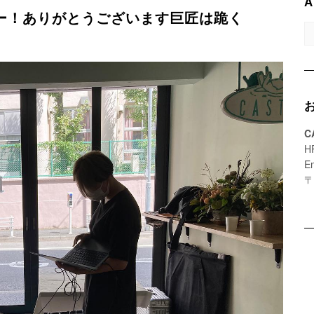
A
ー！ありがとうございます巨匠は跪く
A
C
H
E
〒