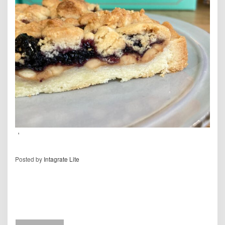
＇
Posted by
Intagrate Lite