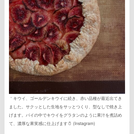
＇キウイ、ゴールデンキウイに続き、赤い品種が最近出てき
ました。サクッとした生地をサッとつくり、型なしで焼き上
げます。パイの中でキウイをグラタンのように果汁を煮詰め
て、濃厚な果実感に仕上げます🫙 (Instagram)