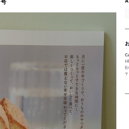
A
月号
A
C
H
E
〒