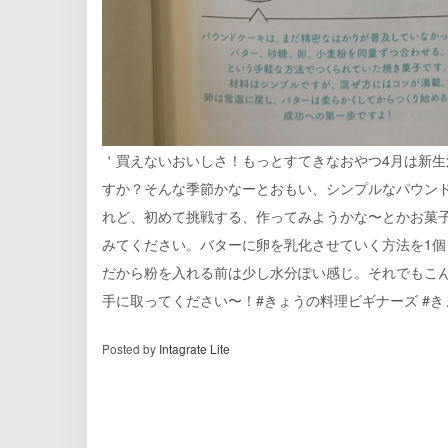
＇買えないおいしさ！もっとすてきなおやつ4月は新
すか？そんな季節かなーとおもい、シンプルなパウン
れど、初めて挑戦する、作ってみようかな〜とかお菓
みてください。バターに卵を乳化させていく方法を1個
だから粉を入れる前は少し水分ぽい感じ。それでもこ
手に取ってください〜！#きょうの料理ビギナーズ #きょうの
Posted by
Intagrate Lite