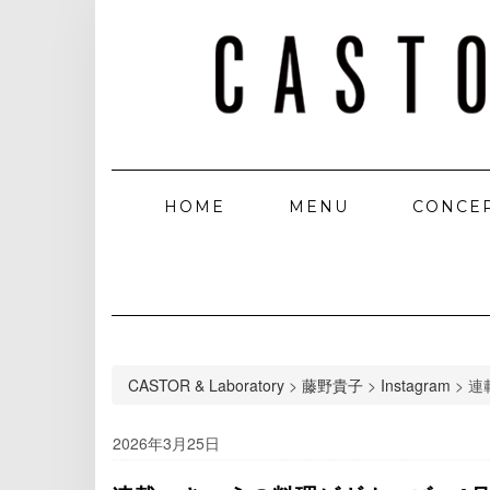
HOME
MENU
CONCE
CASTOR & Laboratory
>
藤野貴子
>
Instagram
>
連
2026年3月25日