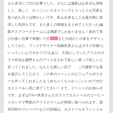
さん本当にプロの仕事でした。さらには撮影はお弁当も美味
しく、楽しく、かっこいいスタイリングとうっとりな写真を
見つめた日々は懐かしいです。私も出来ることを最大限に表
現した気持ちです。また多くの情報をまとめてくださった編
集デスクワークチームには感謝でしかありません！改めて喜
びの多い仕事で有難いです‍
また今回のこの本をデザイン
してくれた、ブックデザイナー高橋朱里さんはガラス作家(と
いっていいんですか？)でもあり、大切にしていたアイスのガ
ラス作品を藤野さんのアイスを入れて欲しい使って欲しいと
言ってくれました。なんとも嬉しい話で、、この撮影でも器
を協力してくださり、この本のイベントのビジュアルポスタ
ーも作ってくれましたもうめちゃくちゃかっこいいのでぜひ
カストールへ見に来てください！さて、イベントのお知らせ
です。まずは7/4〜朱里さんのガラスでカストールのコーヒー
スタンドで季節のアイスクリームが簡単に食べられます。提
供日時やフレーバーなどの詳細は、カストールオフィシャル