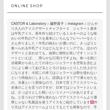
ONLINE SHOP
CASTOR & Laboratory
>
藤野貴子
>
Instagram
>
ひんや
り大人のアイスデザートチャプター２ ジェラート基本
は牛乳アイス。長年作り続けているミルキーのような味
わいの牛乳のアイスを基本にいろんなフレーバーをたく
さん作りました！牛乳の味わいが濃いのに、さっぱりと
食べられる牛乳アイスはどんなタイミングでも、ほかの
デザートと合わせても、抜群に相性が良いです！ジェラ
ートといえば、、滑らかな口溶けですよね。食べる前に
冷蔵庫から出したての冷たいジェラートを空気を含むよ
うによく練ってあげるととろけるねっとりした仕上がり
になります。今回この本ではジェラートは卵を使わない
という枠組みにしました。語源はイタリアで凍らせたも
の、冷菓という意味なので、日本で言うアイスクリーム
全体のことを言うのですが、日本ではジェラートといえ
ば、さっぱりとした軽いというイメージがありますよ
ね。と言うわけで卵を使わないでアイスクリームより濃
厚じゃない乳製品を使うアイスをご紹介しています‍
作
り方はアイスクリームよりとてもとても簡単なので、手