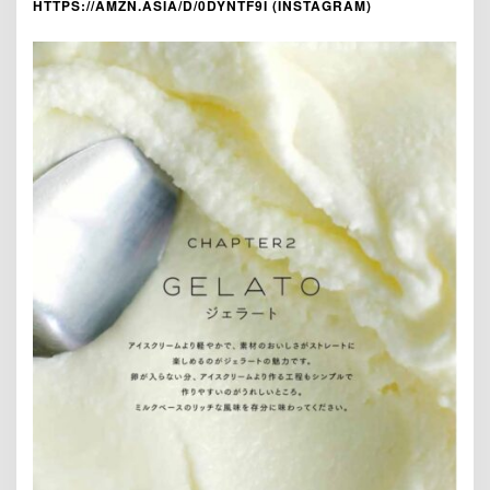
HTTPS://AMZN.ASIA/D/0DYNTF9I (INSTAGRAM)