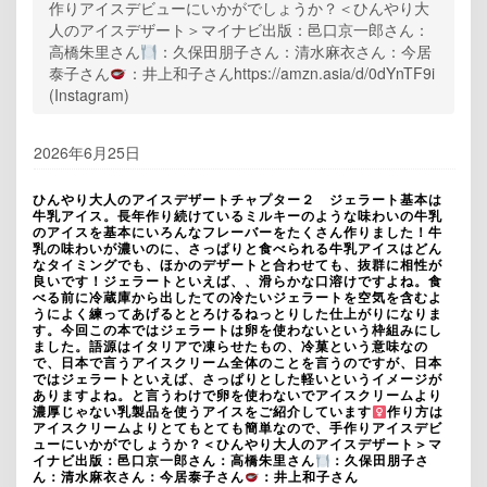
作りアイスデビューにいかがでしょうか？＜ひんやり大
人のアイスデザート＞マイナビ出版：邑口京一郎さん：
高橋朱里さん
：久保田朋子さん：清水麻衣さん：今居
泰子さん
：井上和子さんhttps://amzn.asia/d/0dYnTF9i
(Instagram)
2026年6月25日
ひんやり大人のアイスデザートチャプター２ ジェラート基本は
牛乳アイス。長年作り続けているミルキーのような味わいの牛乳
のアイスを基本にいろんなフレーバーをたくさん作りました！牛
乳の味わいが濃いのに、さっぱりと食べられる牛乳アイスはどん
なタイミングでも、ほかのデザートと合わせても、抜群に相性が
良いです！ジェラートといえば、、滑らかな口溶けですよね。食
べる前に冷蔵庫から出したての冷たいジェラートを空気を含むよ
うによく練ってあげるととろけるねっとりした仕上がりになりま
す。今回この本ではジェラートは卵を使わないという枠組みにし
ました。語源はイタリアで凍らせたもの、冷菓という意味なの
で、日本で言うアイスクリーム全体のことを言うのですが、日本
ではジェラートといえば、さっぱりとした軽いというイメージが
ありますよね。と言うわけで卵を使わないでアイスクリームより
濃厚じゃない乳製品を使うアイスをご紹介しています‍
作り方は
アイスクリームよりとてもとても簡単なので、手作りアイスデビ
ューにいかがでしょうか？＜ひんやり大人のアイスデザート＞マ
イナビ出版：邑口京一郎さん：高橋朱里さん
：久保田朋子さ
ん：清水麻衣さん：今居泰子さん
：井上和子さん