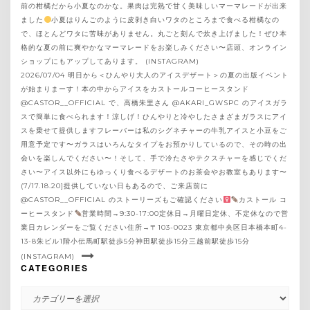
前の柑橘だから小夏なのかな。果肉は完熟で甘く美味しいマーマレードが出来
ました
小夏はりんごのように皮剥き白いワタのところまで食べる柑橘なの
で、ほとんどワタに苦味がありません。丸ごと刻んで炊き上げました！ぜひ本
格的な夏の前に爽やかなマーマレードをお楽しみください〜店頭、オンライン
ショップにもアップしてあります。 (INSTAGRAM)
2026/07/04 明日から＜ひんやり大人のアイスデザート＞の夏の出版イベント
が始まりまーす！本の中からアイスをカストールコーヒースタンド
@CASTOR__OFFICIAL で、高橋朱里さん @AKARI_GWSPC のアイスガラ
スで簡単に食べられます！涼しげ！ひんやりと冷やしたさまざまガラスにアイ
スを乗せて提供しますフレーバーは私のシグネチャーの牛乳アイスと小豆をご
用意予定です〜ガラスはいろんなタイプをお預かりしているので、その時の出
会いを楽しんでください〜！そして、手で冷たさやテクスチャーを感じでくだ
さい〜アイス以外にもゆっくり食べるデザートのお茶会やお教室もあります〜
(7/17.18.20]提供していない日もあるので、ご来店前に
@CASTOR__OFFICIAL のストーリーズもご確認ください‍
カストール コ
ーヒースタンド
営業時間→9:30-17:00定休日→月曜日定休、不定休なので営
業日カレンダーをご覧ください住所→〒103-0023 東京都中央区日本橋本町4-
13-8朱ビル1階小伝馬町駅徒歩5分神田駅徒歩15分三越前駅徒歩15分
(INSTAGRAM)
CATEGORIES
CATEGORIES