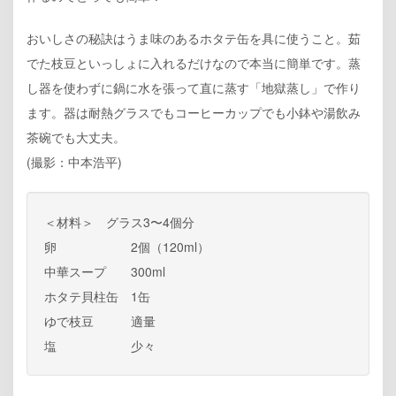
おいしさの秘訣はうま味のあるホタテ缶を具に使うこと。茹
でた枝豆といっしょに入れるだけなので本当に簡単です。蒸
し器を使わずに鍋に水を張って直に蒸す「地獄蒸し」で作り
ます。器は耐熱グラスでもコーヒーカップでも小鉢や湯飲み
茶碗でも大丈夫。
(撮影：中本浩平)
＜材料＞ グラス3〜4個分
卵 2個（120ml）
中華スープ 300ml
ホタテ貝柱缶 1缶
ゆで枝豆 適量
塩 少々