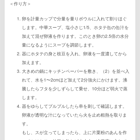
＜作り方＞
卵を計量カップで分量を量りボウルに入れて割りほぐ
します。中華スープ、塩小さじ1/5、ホタテ缶の缶汁を
加えて混ぜ卵液を作ります。このとき卵の2.5倍の水分
量になるようにスープを調節します。
器にホタテの身と枝豆を入れ、卵液を一度濃してから
加えます。
大きめの鍋にキッチンペーパーを敷き、（2）を並べ入
れて、水を1〜2cmほど加えて2分強火にかけます。沸
騰したらフタを少しずらして乗せ、10分ほど弱火で蒸
します。
器をゆらしてプルプルしたら串を刺して確認します。
卵液が透明な汁になっていたら火を止め粗熱を取りま
す。
もし、スが立ってしまったら、上に片栗粉のあんを作