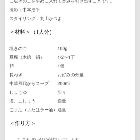
に塩きのこを早めに入れて旨みを引き出すことです。
撮影：中本浩平
スタイリング：丸山かつよ
＜材料＞（1人分）
塩きのこ 100g
豆腐（木綿、絹） 1/2〜1丁
卵 1個
長ねぎ お好みの分量
中華風鶏がらスープ 200ml
しょうゆ 少々
塩、こしょう 適量
ごま油（またはラー油）適量
＜作り方＞
長ねぎは斜め薄切りにします。