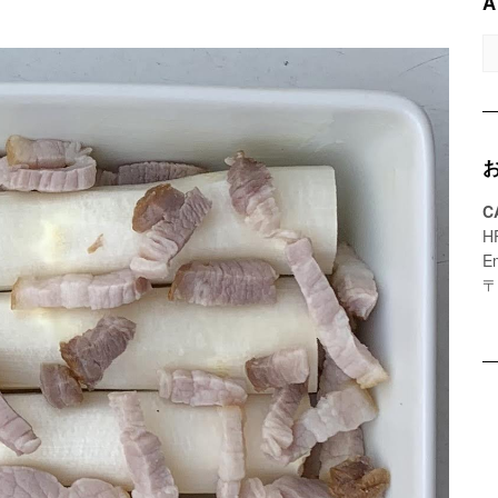
A
A
C
H
E
〒