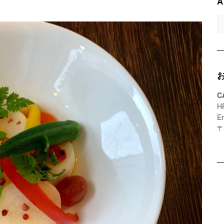
A
A
C
H
E
〒