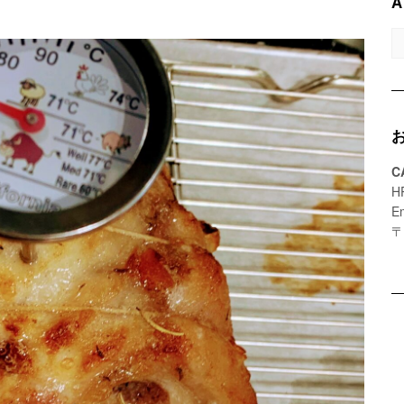
A
A
C
H
E
〒