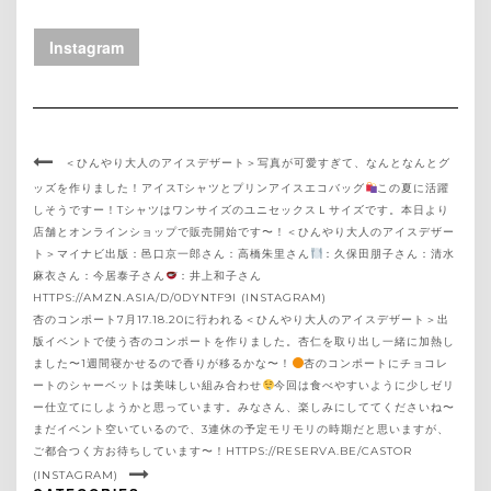
Instagram
＜ひんやり大人のアイスデザート＞写真が可愛すぎて、なんとなんとグ
ッズを作りました！アイスTシャツとプリンアイスエコバッグ
この夏に活躍
しそうですー！TシャツはワンサイズのユニセックスＬサイズです。本日より
店舗とオンラインショップで販売開始です〜！＜ひんやり大人のアイスデザー
ト＞マイナビ出版：邑口京一郎さん：高橋朱里さん
：久保田朋子さん：清水
麻衣さん：今居泰子さん
：井上和子さん
HTTPS://AMZN.ASIA/D/0DYNTF9I (INSTAGRAM)
杏のコンポート7月17.18.20に行われる＜ひんやり大人のアイスデザート＞出
版イベントで使う杏のコンポートを作りました。杏仁を取り出し一緒に加熱し
ました〜1週間寝かせるので香りが移るかな〜！
杏のコンポートにチョコレ
ートのシャーベットは美味しい組み合わせ
今回は食べやすいように少しゼリ
ー仕立てにしようかと思っています。みなさん、楽しみにしててくださいね〜
まだイベント空いているので、3連休の予定モリモリの時期だと思いますが、
ご都合つく方お待ちしています〜！HTTPS://RESERVA.BE/CASTOR
(INSTAGRAM)