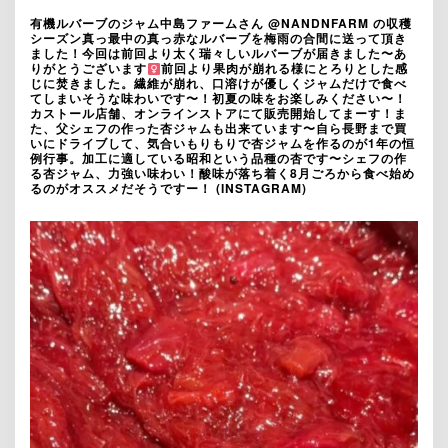
有機ルバーブのジャム中島ファームさん @NANDNFARM の収穫
シーズン真っ最中の真っ赤なルバーブを梅雨の合間に送って頂き
ました！今回は前回より太く瑞々しいルバーブが届きました〜あ
りがとうございます‍
前回より果肉が崩れる様にとろりとした感
じに焚きました。繊維が崩れ、口溶けが優しくジャムだけで食べ
てしまいそうな味わいです〜！初夏の味をお楽しみください〜！
カストール店舗、オンラインストアにて販売開始してまーす！ま
た、父シェフの作った杏ジャムも出来ています〜自ら長野まで買
いにドライブして、気合いもりもりで杏ジャムを作るのが1年の恒
例行事。加工に適している昭和という品種の杏です〜シェフの作
る杏ジャム、力強い味わい！酸味が落ち着く8月ごろから食べ始め
るのがオススメだそうですー！ (INSTAGRAM)