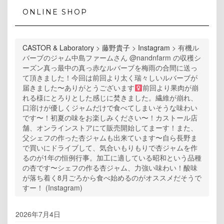
ONLINE SHOP
CASTOR & Laboratory
>
藤野貴子
>
Instagram
>
有機ル
バーブのジャム中島ファームさん @nandnfarm の収穫シ
ーズン真っ最中の真っ赤なルバーブを梅雨の合間に送っ
て頂きました！今回は前回より太く瑞々しいルバーブが
届きました〜ありがとうございます‍
前回より果肉が崩
れる様にとろりとした感じに焚きました。繊維が崩れ、
口溶けが優しくジャムだけで食べてしまいそうな味わい
です〜！初夏の味をお楽しみください〜！カストール店
舗、オンラインストアにて販売開始してまーす！また、
父シェフの作った杏ジャムも出来ています〜自ら長野ま
で買いにドライブして、気合いもりもりで杏ジャムを作
るのが1年の恒例行事。加工に適している昭和という品種
の杏です〜シェフの作る杏ジャム、力強い味わい！酸味
が落ち着く8月ごろから食べ始めるのがオススメだそうで
すー！ (Instagram)
2026年7月4日