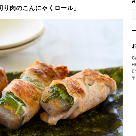
A
切り肉のこんにゃくロール」
A
C
H
E
〒