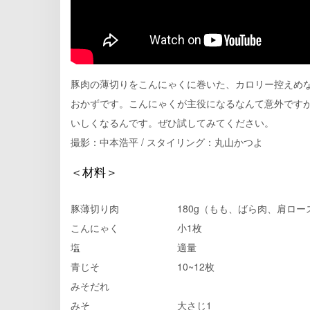
豚肉の薄切りをこんにゃくに巻いた、カロリー控えめ
おかずです。こんにゃくが主役になるなんて意外です
いしくなるんです。ぜひ試してみてください。
撮影：中本浩平 / スタイリング：丸山かつよ
＜材料＞
豚薄切り肉 180g（もも、ばら肉、肩ロー
こんにゃく 小1枚
塩 適量
青じそ 10~12枚
みそだれ
みそ 大さじ1