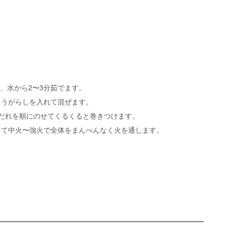
て、水から2〜3分茹でます。
とうがらしを入れて混ぜます。
だれを順にのせてくるくると巻きつけます。
して中火〜強火で全体をまんべんなく火を通します。