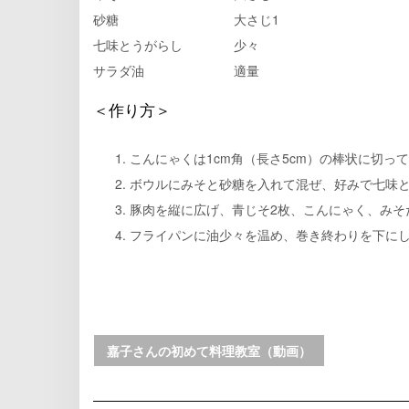
砂糖 大さじ1
七味とうがらし 少々
サラダ油 適量
＜作り方＞
こんにゃくは1cm角（長さ5cm）の棒状に切っ
ボウルにみそと砂糖を入れて混ぜ、好みで七味
豚肉を縦に広げ、青じそ2枚、こんにゃく、みそ
フライパンに油少々を温め、巻き終わりを下に
嘉子さんの初めて料理教室（動画）